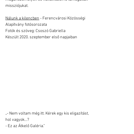
missziójukat.
Nálunk a kilencbe
n
 - Ferencvárosi Közösségi 
Alapítvány fotósorozata
Fotók és szöveg: Csoszó Gabriella
Készült 2020. szeptember első napjaiban
„- Nem voltam még itt. Kérek egy kis eligazítást, 
hol vagyok...?
- Ez az Átkelő Galéria.”