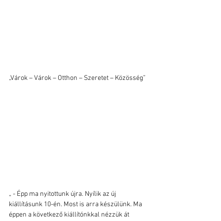
„Várok – Várok – Otthon – Szeretet – Közösség”
„ - Épp ma nyitottunk újra. Nyílik az új 
kiállításunk 10-én. Most is arra készülünk. Ma 
éppen a következő kiállítónkkal nézzük át 