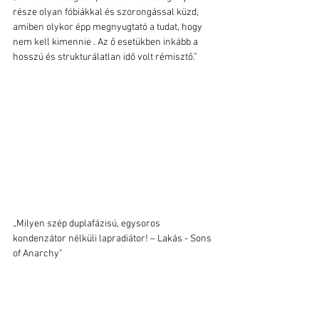
része olyan fóbiákkal és szorongással küzd, 
amiben olykor épp megnyugtató a tudat, hogy 
nem kell kimennie . Az ő esetükben inkább a 
hosszú és strukturálatlan idő volt rémisztő.”
„Milyen szép duplafázisú, egysoros 
kondenzátor nélküli lapradiátor! – Lakás - Sons 
of Anarchy"