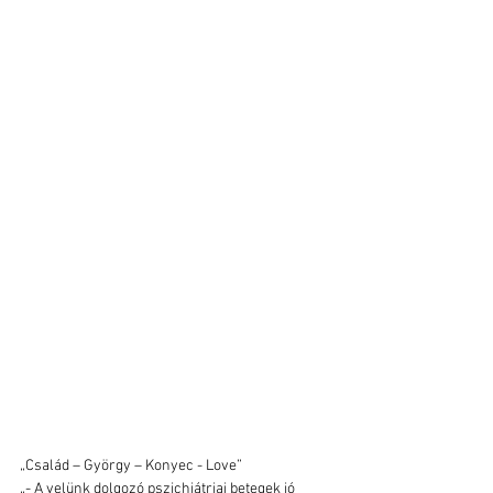
„Család – György – Konyec - Love”
„- A velünk dolgozó pszichiátriai betegek jó 