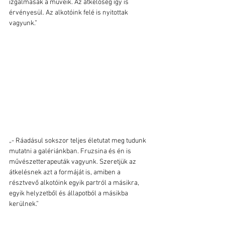
izgalmasak a műveik. Az átkelőség így is 
érvényesül. Az alkotóink felé is nyitottak 
vagyunk.”
„- Ráadásul sokszor teljes életutat meg tudunk 
mutatni a galériánkban. Fruzsina és én is 
művészetterapeuták vagyunk. Szeretjük az 
átkelésnek azt a formáját is, amiben a 
résztvevő alkotóink egyik partról a másikra, 
egyik helyzetből és állapotból a másikba 
kerülnek.” 