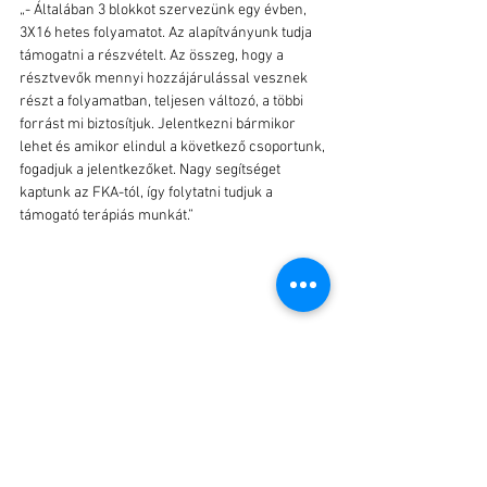
„- Általában 3 blokkot szervezünk egy évben, 
3X16 hetes folyamatot. Az alapítványunk tudja 
támogatni a részvételt. Az összeg, hogy a 
résztvevők mennyi hozzájárulással vesznek 
részt a folyamatban, teljesen változó, a többi 
forrást mi biztosítjuk. Jelentkezni bármikor 
lehet és amikor elindul a következő csoportunk, 
fogadjuk a jelentkezőket. Nagy segítséget 
kaptunk az FKA-tól, így folytatni tudjuk a 
támogató terápiás munkát.”
„- Amikor a pszichiátriai betegek műveiből 