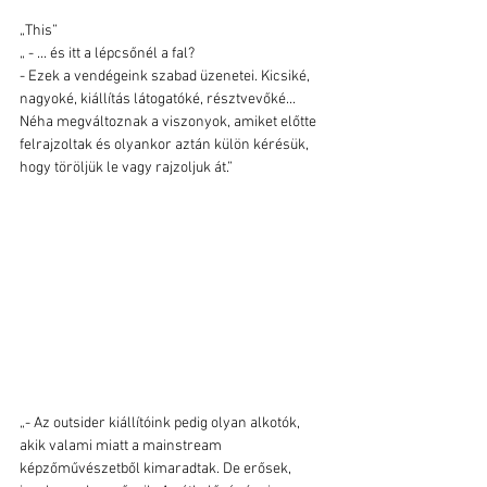
„This”
„ - ... és itt a lépcsőnél a fal? 
- Ezek a vendégeink szabad üzenetei. Kicsiké, 
nagyoké, kiállítás látogatóké, résztvevőké... 
Néha megváltoznak a viszonyok, amiket előtte 
felrajzoltak és olyankor aztán külön kérésük, 
hogy töröljük le vagy rajzoljuk át.”
„- Az outsider kiállítóink pedig olyan alkotók, 
akik valami miatt a mainstream 
képzőművészetből kimaradtak. De erősek, 