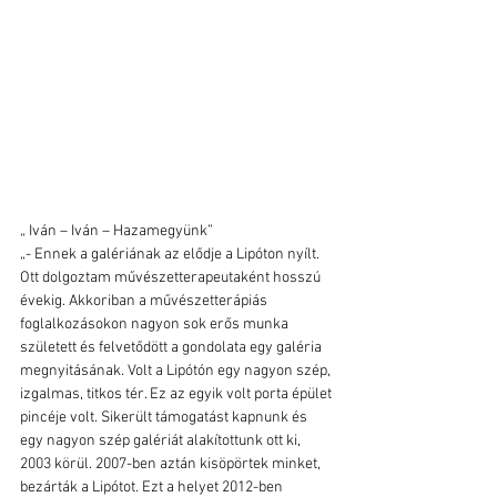
„ Iván – Iván – Hazamegyünk”
„- Ennek a galériának az elődje a Lipóton nyílt. 
Ott dolgoztam művészetterapeutaként hosszú 
évekig. Akkoriban a művészetterápiás 
foglalkozásokon nagyon sok erős munka 
született és felvetődött a gondolata egy galéria 
megnyitásának. Volt a Lipótón egy nagyon szép, 
izgalmas, titkos tér. Ez az egyik volt porta épület 
pincéje volt. Sikerült támogatást kapnunk és 
egy nagyon szép galériát alakítottunk ott ki, 
2003 körül. 2007-ben aztán kisöpörtek minket, 
bezárták a Lipótot. Ezt a helyet 2012-ben 