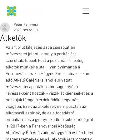
Peter Fenyvesi
2020. szept. 10.
Átkelők
Az art brut kifejezés azt a csiszolatlan 
művészetet jelenti, amely a perifériára 
szorultak, többek közt a pszichiátriai beteg 
alkotók munkáira utal. Ilyen gyémántja a 
Ferencvárosnak a Hőgyes Endre utca sarkán 
álló Átkelő Galéria is, ahol elhivatott 
művészetterapeuták biztonságot nyújtó 
révészekként hozzák - viszik át klienseiket és a 
hozzájuk látogató érdeklődőket egymás 
világába. Ezek az átkelések nem pusztán az 
alkotásról szólnak, de az elfogadásról, 
empátiáról és a gyönyörködtető sokszínűségről 
is. 2017-ben a Ferencvárosi Közösségi 
Alapítvány Élő Adás adománygyűjtő estjén helyi 
magánszemélyek és vállalkozók is támogatták 