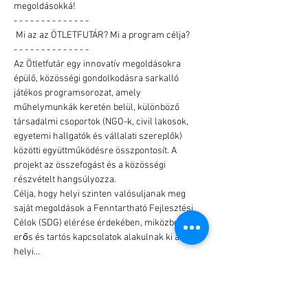
megoldásokká! 
- - - - - - - - - - - - - -

 Mi az az ÖTLETFUTÁR? Mi a program célja? 

- - - - - - - - - - - - - -
Az Ötletfutár egy innovatív megoldásokra 
épülő, közösségi gondolkodásra sarkalló 
játékos programsorozat, amely 
műhelymunkák keretén belül, különböző 
társadalmi csoportok (NGO-k, civil lakosok, 
egyetemi hallgatók és vállalati szereplők) 
közötti együttműködésre összpontosít. A 
projekt az összefogást és a közösségi 
részvételt hangsúlyozza.
Célja, hogy helyi szinten valósuljanak meg 
saját megoldások a Fenntartható Fejlesztési 
Célok (SDG) elérése érdekében, miközben 
erős és tartós kapcsolatok alakulnak ki a 
helyi…
Több mutatása