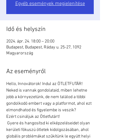
Egyéb események megjelenítése
Idő és helyszín
2024. ápr. 24. 18:00 – 20:00
Budapest, Budapest, Ráday u. 25-27, 1092
Magyarország
Az eseményről
Hello, Innovátorok! Indul az ÖTLETFUTÁR!
Neked is vannak gondolataid, miben lehetne 
jobb a környezetünk, de nem találod a többi 
gondolkodó embert vagy a platformot, ahol ezt 
elmondhatod és figyelembe is veszik?

Ezért csináljuk az Ötletfutárt!
 Gyere és hangosítsd ki elképzeléseidet olyan 
kerületi fókuszú ötletek kidolgozásában, ahol 
globális problémákat szűkítünk le együtt helyi 